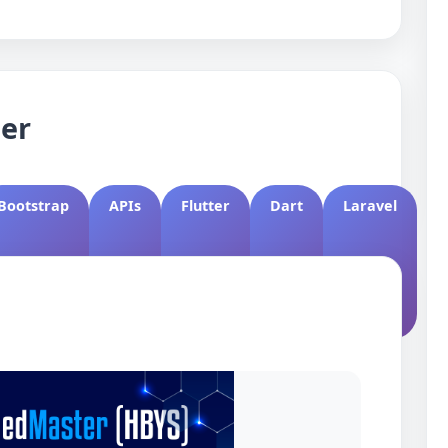
ler
Bootstrap
APIs
Flutter
Dart
Laravel