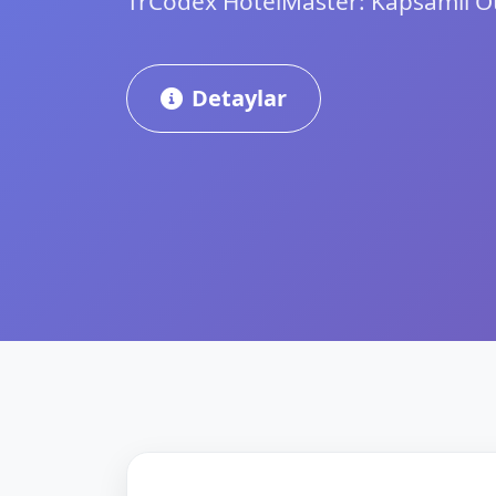
TrCodex HotelMaster: Kapsamlı O
Detaylar