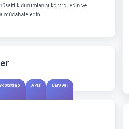
üsaitlik durumlarını kontrol edin ve
ra müdahale edin
ler
Bootstrap
APIs
Laravel